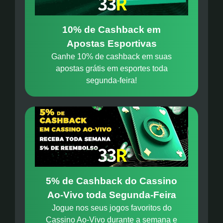
10% de Cashback em
Apostas Esportivas
Ganhe 10% de cashback em suas
apostas grátis em esportes toda
segunda-feira!
5% de Cashback do Cassino
Ao-Vivo toda Segunda-Feira
Jogue nos seus jogos favoritos do
Cassino Ao-Vivo durante a semana e