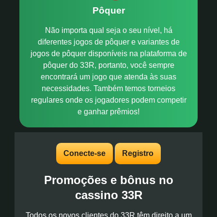
Pôquer
Não importa qual seja o seu nível, há
diferentes jogos de pôquer e variantes de
jogos de pôquer disponíveis na plataforma de
pôquer do 33R, portanto, você sempre
encontrará um jogo que atenda às suas
necessidades. Também temos torneios
regulares onde os jogadores podem competir
e ganhar prêmios!
Conecte-se
Registro
Promoções e bônus no
cassino 33R
Todos os novos clientes do 33R têm direito a um