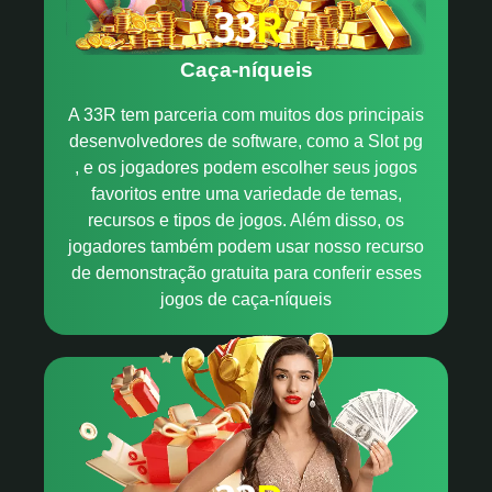
Caça-níqueis
A 33R tem parceria com muitos dos principais
desenvolvedores de software, como a Slot pg
, e os jogadores podem escolher seus jogos
favoritos entre uma variedade de temas,
recursos e tipos de jogos. Além disso, os
jogadores também podem usar nosso recurso
de demonstração gratuita para conferir esses
jogos de caça-níqueis