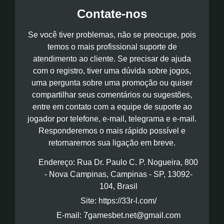
Contate-nos
Se você tiver problemas, não se preocupe, pois
temos o mais profissional suporte de
atendimento ao cliente. Se precisar de ajuda
com o registro, tiver uma dúvida sobre jogos,
uma pergunta sobre uma promoção ou quiser
compartilhar seus comentários ou sugestões,
entre em contato com a equipe de suporte ao
jogador por telefone, e-mail, telegrama e e-mail.
Responderemos o mais rápido possível e
retornaremos sua ligação em breve.
Endereço: Rua Dr. Paulo C. P. Nogueira, 800
- Nova Campinas, Campinas - SP, 13092-
104, Brasil
Site: https://33r-l.com/
E-mail:
7gamesbet.net@gmail.com