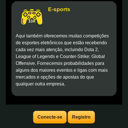
E-sports
Aqui também oferecemos muitas competições
de esportes eletrônicos que estão recebendo
cada vez mais atenção, incluindo Dota 2,
League of Legends e Counter-Strike: Global
Offensive. Fornecemos probabilidades para
alguns dos maiores eventos e ligas com mais
mercados e opções de apostas do que
qualquer outra empresa.
Conecte-se
Registro