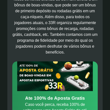
bônus de boas-vindas, que pode ser um bônus
de primeiro depósito ou rodadas grátis em um
caça-níqueis. Além disso, para todos os
jogadores atuais, o 33R organiza regularmente
promoções como bônus de recarga, rodadas
grátis, cashback, etc. Também contamos com um
programa de fidelidade por meio do qual os
jogadores podem desfrutar de vários bônus e
benefícios.
Ate 100% de Aposta Gratis
Caso você perca, receba 100% de