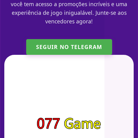
você tem acesso a promoções incríveis e uma
experiência de jogo inigualável. Junte-se aos
vencedores agora!
SEGUIR NO TELEGRAM