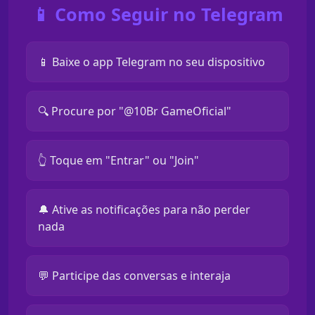
📱 Como Seguir no Telegram
📱 Baixe o app Telegram no seu dispositivo
🔍 Procure por "@10Br GameOficial"
👆 Toque em "Entrar" ou "Join"
🔔 Ative as notificações para não perder
nada
💬 Participe das conversas e interaja