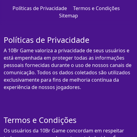
Políticas de Privacidade
Termos e Condições
Sitemap
Políticas de Privacidade
A 10Br Game valoriza a privacidade de seus usuários e
está empenhada em proteger todas as informações
pessoais fornecidas durante o uso de nossos canais de
comunicação. Todos os dados coletados são utilizados
exclusivamente para fins de melhoria contínua da
experiência de nossos jogadores.
Termos e Condições
Os usuários da 10Br Game concordam em respeitar