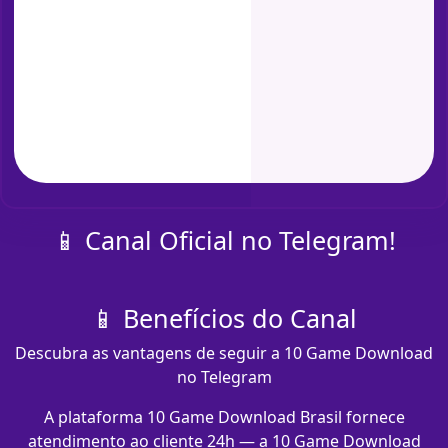
📱 Canal Oficial no Telegram!
📱 Benefícios do Canal
Descubra as vantagens de seguir a 10 Game Download
no Telegram
A plataforma 10 Game Download Brasil fornece
atendimento ao cliente 24h — a 10 Game Download