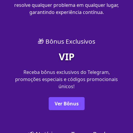
resolve qualquer problema em qualquer lugar,
garantindo experiência contínua.
🎁 Bônus Exclusivos
VIP
Receba bônus exclusivos do Telegram,
promoções especiais e códigos promocionais
únicos!
Ver Bônus