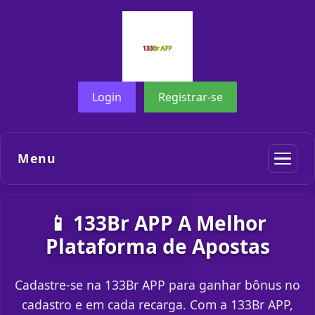
Login
Registrar-se
Menu
📱 133Br APP A Melhor
Plataforma de Apostas
Cadastre-se na 133Br APP para ganhar bônus no
cadastro e em cada recarga. Com a 133Br APP,