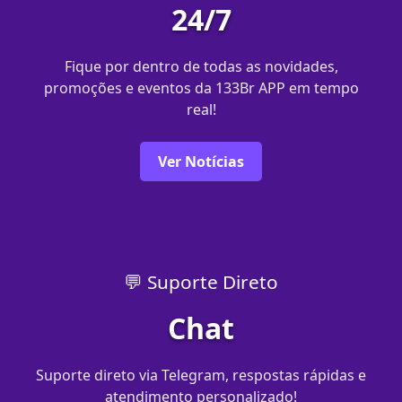
24/7
Fique por dentro de todas as novidades,
promoções e eventos da 133Br APP em tempo
real!
Ver Notícias
💬 Suporte Direto
Chat
Suporte direto via Telegram, respostas rápidas e
atendimento personalizado!