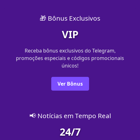
🎁 Bônus Exclusivos
VIP
Receba bônus exclusivos do Telegram,
promoções especiais e códigos promocionais
únicos!
Ver Bônus
📢 Notícias em Tempo Real
24/7