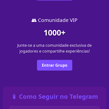
👥 Comunidade VIP
1000+
Junte-se a uma comunidade exclusiva de
jogadores e compartilhe experiências!
Entrar Grupo
📱 Como Seguir no Telegram