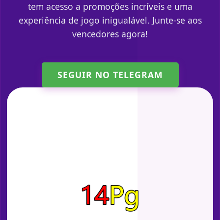
tem acesso a promoções incríveis e uma
experiência de jogo inigualável. Junte-se aos
vencedores agora!
SEGUIR NO TELEGRAM