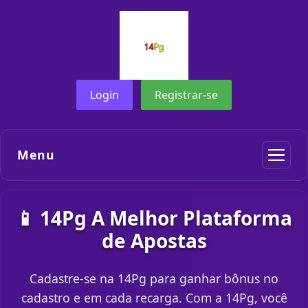
Login
Registrar-se
Menu
📱 14Pg A Melhor Plataforma
de Apostas
Cadastre-se na 14Pg para ganhar bônus no
cadastro e em cada recarga. Com a 14Pg, você