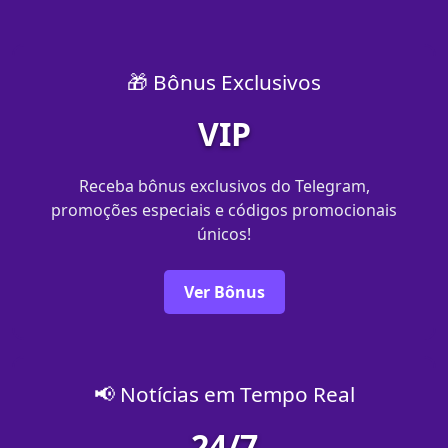
🎁 Bônus Exclusivos
VIP
Receba bônus exclusivos do Telegram,
promoções especiais e códigos promocionais
únicos!
Ver Bônus
📢 Notícias em Tempo Real
24/7