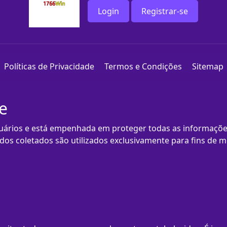
Login
Registrar-se
Políticas de Privacidade
Termos e Condições
Sitemap
de
suários e está empenhada em proteger todas as informaçõe
os coletados são utilizados exclusivamente para fins de m