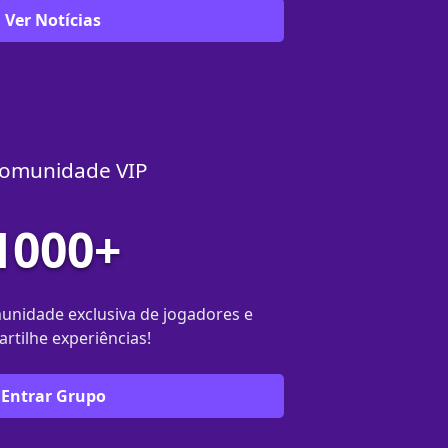
Ver Notícias
Comunidade VIP
1000+
unidade exclusiva de jogadores e
rtilhe experiências!
Entrar Grupo