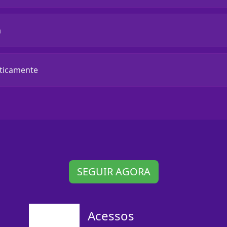
a
aticamente
SEGUIR AGORA
Acessos