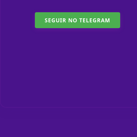
SEGUIR NO TELEGRAM