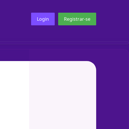
Login
Registrar-se