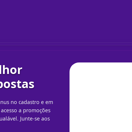
lhor
postas
nus no cadastro e em
 acesso a promoções
ualável. Junte-se aos