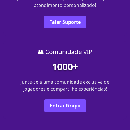
atendimento personalizado!
Falar Suporte
👥 Comunidade VIP
1000+
Junte-se a uma comunidade exclusiva de
jogadores e compartilhe experiências!
Entrar Grupo