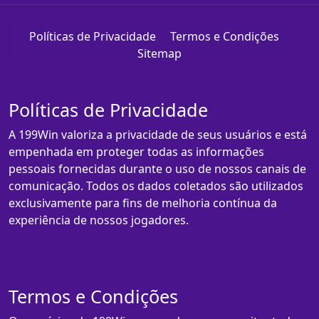
Políticas de Privacidade
Termos e Condições
Sitemap
Políticas de Privacidade
A 199Win valoriza a privacidade de seus usuários e está
empenhada em proteger todas as informações
pessoais fornecidas durante o uso de nossos canais de
comunicação. Todos os dados coletados são utilizados
exclusivamente para fins de melhoria contínua da
experiência de nossos jogadores.
Termos e Condições