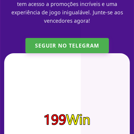
tem acesso a promoções incríveis e uma
experiência de jogo inigualável. Junte-se aos
vencedores agora!
SEGUIR NO TELEGRAM