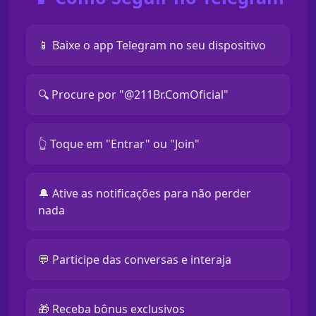
📱 Baixe o app Telegram no seu dispositivo
🔍 Procure por "@211Br.ComOficial"
👆 Toque em "Entrar" ou "Join"
🔔 Ative as notificações para não perder
nada
💬 Participe das conversas e interaja
🎁 Receba bônus exclusivos