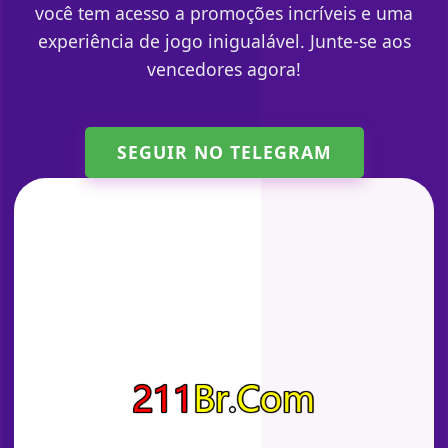
você tem acesso a promoções incríveis e uma
experiência de jogo inigualável. Junte-se aos
vencedores agora!
SEGUIR NO TELEGRAM