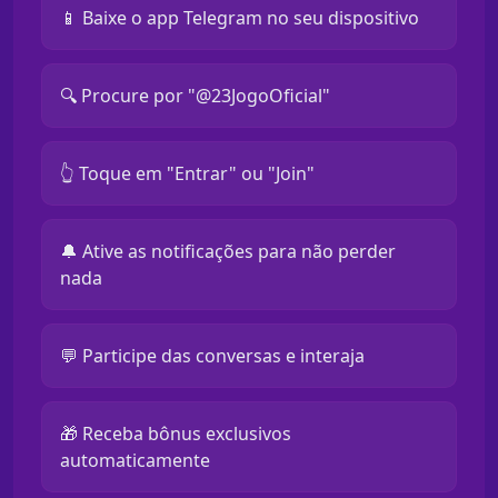
📱 Baixe o app Telegram no seu dispositivo
🔍 Procure por "@23JogoOficial"
👆 Toque em "Entrar" ou "Join"
🔔 Ative as notificações para não perder
nada
💬 Participe das conversas e interaja
🎁 Receba bônus exclusivos
automaticamente