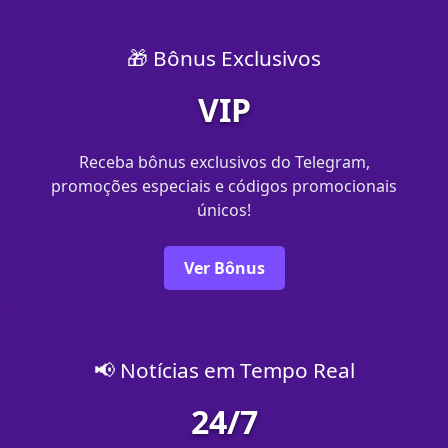
🎁 Bônus Exclusivos
VIP
Receba bônus exclusivos do Telegram,
promoções especiais e códigos promocionais
únicos!
Ver Bônus
📢 Notícias em Tempo Real
24/7