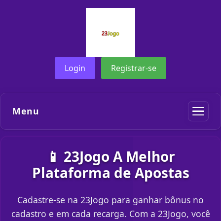
Login
Registrar-se
Menu
📱 23Jogo A Melhor
Plataforma de Apostas
Cadastre-se na 23Jogo para ganhar bônus no
cadastro e em cada recarga. Com a 23Jogo, você