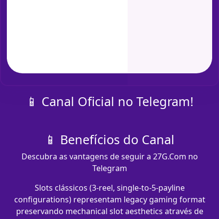
📱 Canal Oficial no Telegram!
📱 Benefícios do Canal
Descubra as vantagens de seguir a 27G.Com no
Telegram
Slots clássicos (3-reel, single-to-5-payline
configurations) representam legacy gaming format
preservando mechanical slot aesthetics através de