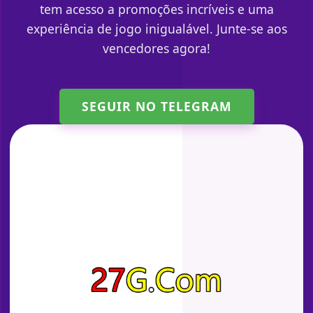
tem acesso a promoções incríveis e uma
experiência de jogo inigualável. Junte-se aos
vencedores agora!
SEGUIR NO TELEGRAM