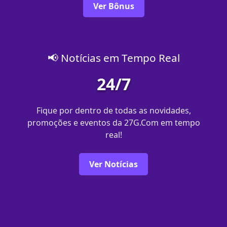
Ver Bônus
📢 Notícias em Tempo Real
24/7
Fique por dentro de todas as novidades,
promoções e eventos da 27G.Com em tempo
real!
Ver Notícias