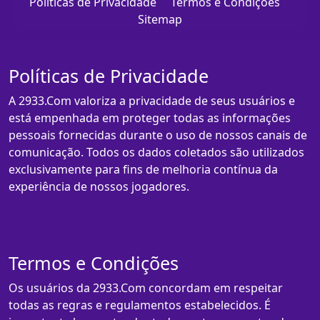
Políticas de Privacidade
Termos e Condições
Sitemap
Políticas de Privacidade
A 2933.Com valoriza a privacidade de seus usuários e
está empenhada em proteger todas as informações
pessoais fornecidas durante o uso de nossos canais de
comunicação. Todos os dados coletados são utilizados
exclusivamente para fins de melhoria contínua da
experiência de nossos jogadores.
Termos e Condições
Os usuários da 2933.Com concordam em respeitar
todas as regras e regulamentos estabelecidos. É