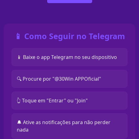
📱 Como Seguir no Telegram
📱 Baixe o app Telegram no seu dispositivo
🔍 Procure por "@30Win APPOficial"
👆 Toque em "Entrar" ou "Join"
🔔 Ative as notificações para não perder
nada