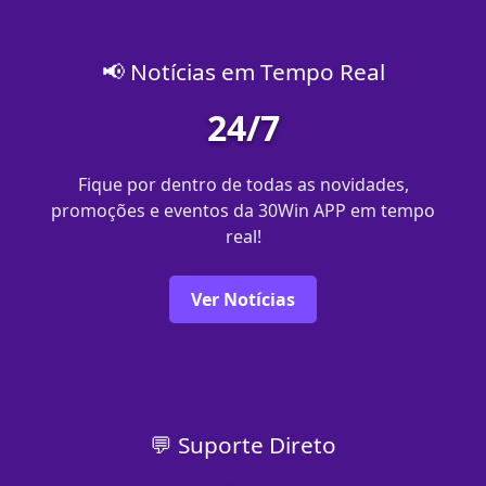
📢 Notícias em Tempo Real
24/7
Fique por dentro de todas as novidades,
promoções e eventos da 30Win APP em tempo
real!
Ver Notícias
💬 Suporte Direto