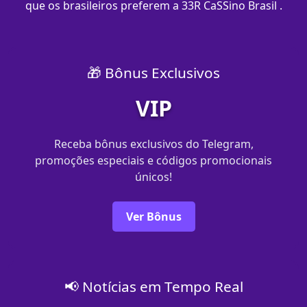
que os brasileiros preferem a 33R CaSSino Brasil .
🎁 Bônus Exclusivos
VIP
Receba bônus exclusivos do Telegram,
promoções especiais e códigos promocionais
únicos!
Ver Bônus
📢 Notícias em Tempo Real