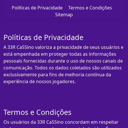
Políticas de Privacidade
Termos e Condições
Sitemap
Políticas de Privacidade
A 33R CaSSino valoriza a privacidade de seus usuários e
está empenhada em proteger todas as informações
pessoais fornecidas durante o uso de nossos canais de
comunicação. Todos os dados coletados são utilizados
exclusivamente para fins de melhoria contínua da
experiência de nossos jogadores.
Termos e Condições
Os usuários da 33R CaSSino concordam em respeitar