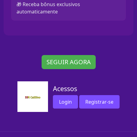
🎁 Receba bônus exclusivos
automaticamente
SEGUIR AGORA
Acessos
Login
Registrar-se