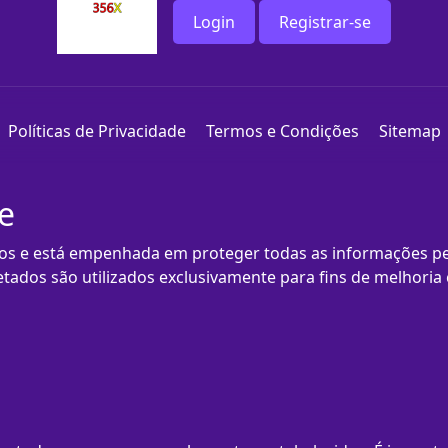
Login
Registrar-se
Políticas de Privacidade
Termos e Condições
Sitemap
de
rios e está empenhada em proteger todas as informações p
tados são utilizados exclusivamente para fins de melhoria