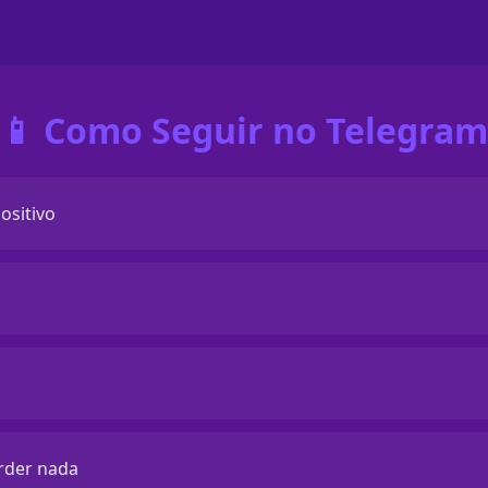
📱 Como Seguir no Telegram
ositivo
erder nada