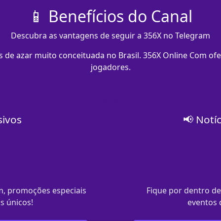
📱 Benefícios do Canal
Descubra as vantagens de seguir a 356X no Telegram
 de azar muito conceituada no Brasil. 356X Online Com of
jogadores.
sivos
📢 Notí
m, promoções especiais
Fique por dentro d
s únicos!
eventos 