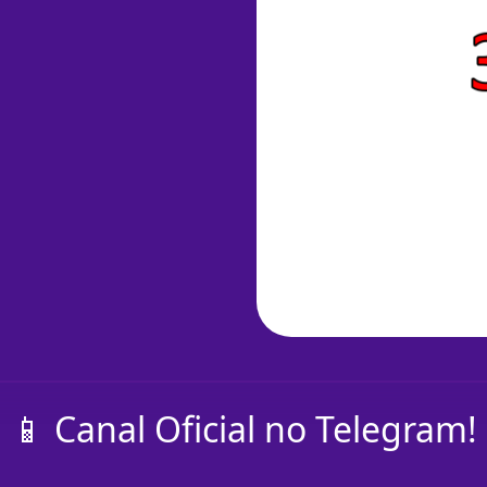
📱 Canal Oficial no Telegram!