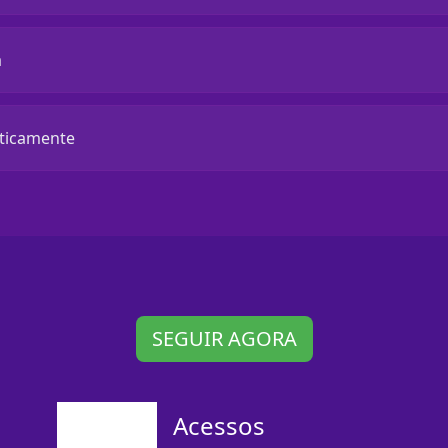
a
aticamente
SEGUIR AGORA
Acessos