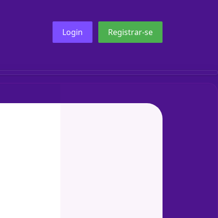
Login
Registrar-se