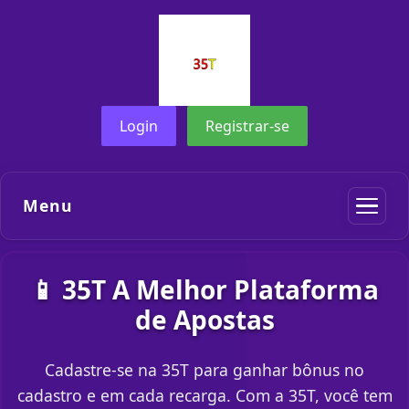
Login
Registrar-se
Menu
📱 35T A Melhor Plataforma
de Apostas
Cadastre-se na 35T para ganhar bônus no
cadastro e em cada recarga. Com a 35T, você tem