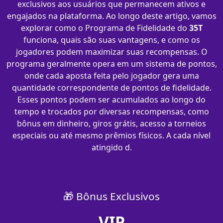
exclusivos aos usuários que permanecem ativos e
engajados na plataforma. Ao longo deste artigo, vamos
explorar como o Programa de Fidelidade do
35T
funciona, quais são suas vantagens, e como os
jogadores podem maximizar suas recompensas. O
programa geralmente opera em um sistema de pontos,
onde cada aposta feita pelo jogador gera uma
quantidade correspondente de pontos de fidelidade.
Esses pontos podem ser acumulados ao longo do
tempo e trocados por diversas recompensas, como
bônus em dinheiro, giros grátis, acesso a torneios
especiais ou até mesmo prêmios físicos. A cada nível
atingido d.
🎁 Bônus Exclusivos
VIP