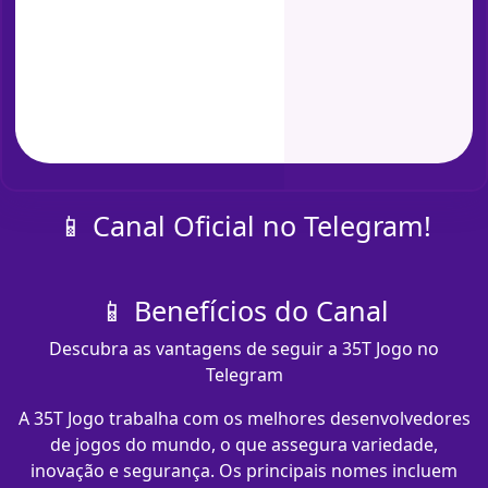
📱 Canal Oficial no Telegram!
📱 Benefícios do Canal
Descubra as vantagens de seguir a 35T Jogo no
Telegram
A 35T Jogo trabalha com os melhores desenvolvedores
de jogos do mundo, o que assegura variedade,
inovação e segurança. Os principais nomes incluem