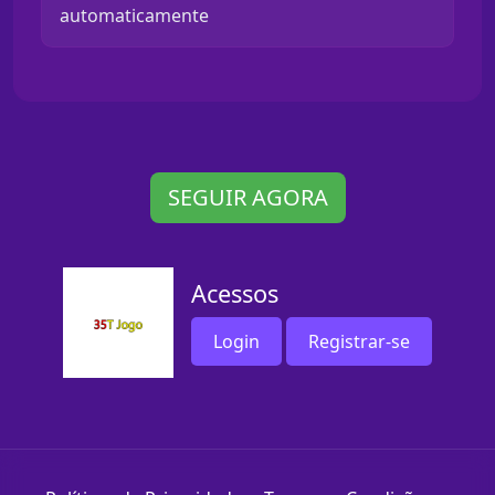
automaticamente
SEGUIR AGORA
Acessos
Login
Registrar-se