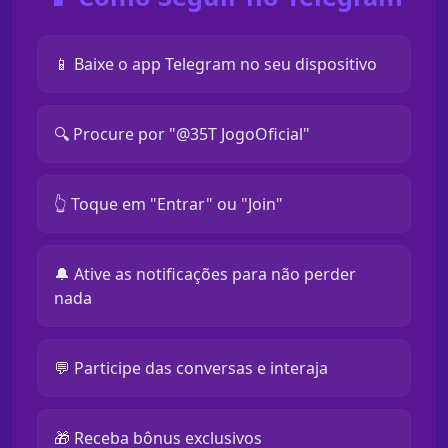
📱 Baixe o app Telegram no seu dispositivo
🔍 Procure por "@35T JogoOficial"
👆 Toque em "Entrar" ou "Join"
🔔 Ative as notificações para não perder
nada
💬 Participe das conversas e interaja
🎁 Receba bônus exclusivos