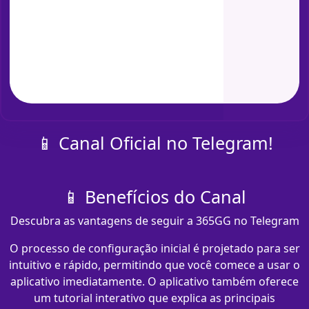
📱 Canal Oficial no Telegram!
📱 Benefícios do Canal
Descubra as vantagens de seguir a 365GG no Telegram
O processo de configuração inicial é projetado para ser
intuitivo e rápido, permitindo que você comece a usar o
aplicativo imediatamente. O aplicativo também oferece
um tutorial interativo que explica as principais