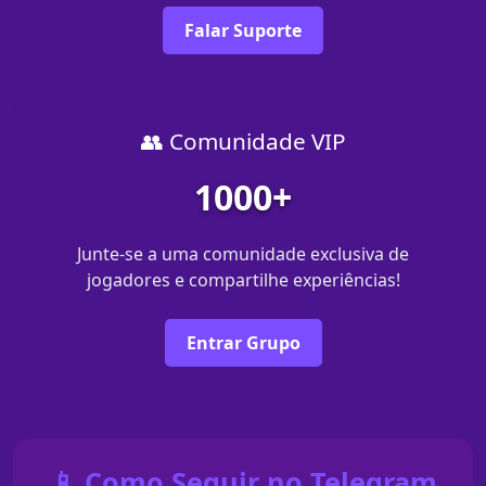
Falar Suporte
👥 Comunidade VIP
1000+
Junte-se a uma comunidade exclusiva de
jogadores e compartilhe experiências!
Entrar Grupo
📱 Como Seguir no Telegram