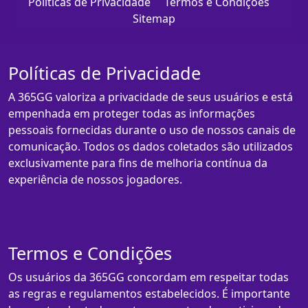
Políticas de Privacidade
Termos e Condições
Sitemap
Políticas de Privacidade
A 365GG valoriza a privacidade de seus usuários e está
empenhada em proteger todas as informações
pessoais fornecidas durante o uso de nossos canais de
comunicação. Todos os dados coletados são utilizados
exclusivamente para fins de melhoria contínua da
experiência de nossos jogadores.
Termos e Condições
Os usuários da 365GG concordam em respeitar todas
as regras e regulamentos estabelecidos. É importante