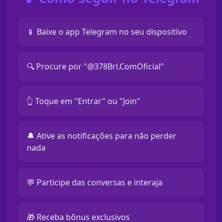
📱 Baixe o app Telegram no seu dispositivo
🔍 Procure por "@378Brl.ComOficial"
👆 Toque em "Entrar" ou "Join"
🔔 Ative as notificações para não perder
nada
💬 Participe das conversas e interaja
🎁 Receba bônus exclusivos