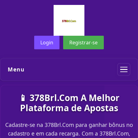
Login
Registrar-se
Menu
📱 378Brl.Com A Melhor
Plataforma de Apostas
Cadastre-se na 378Brl.Com para ganhar bônus no
cadastro e em cada recarga. Com a 378Brl.Com,