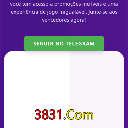
você tem acesso a promoções incríveis e uma
experiência de jogo inigualável. Junte-se aos
vencedores agora!
SEGUIR NO TELEGRAM