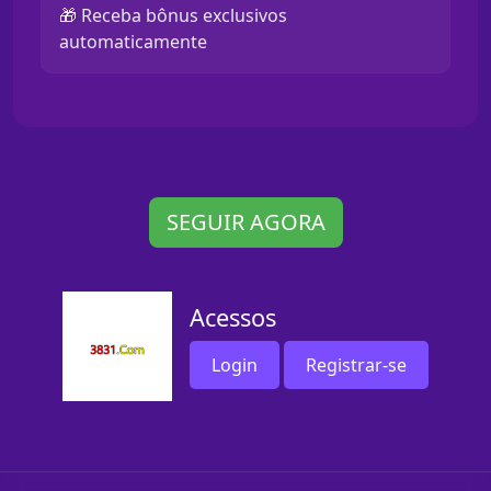
🎁 Receba bônus exclusivos
automaticamente
SEGUIR AGORA
Acessos
Login
Registrar-se