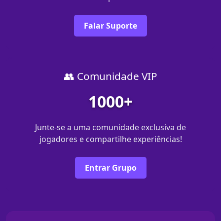
Falar Suporte
👥 Comunidade VIP
1000+
Junte-se a uma comunidade exclusiva de
jogadores e compartilhe experiências!
Entrar Grupo