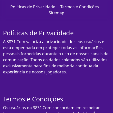
Políticas de Privacidade
Termos e Condições
Sitemap
Políticas de Privacidade
A 3831.Com valoriza a privacidade de seus usuários e
está empenhada em proteger todas as informações
pessoais fornecidas durante o uso de nossos canais de
comunicação. Todos os dados coletados são utilizados
exclusivamente para fins de melhoria contínua da
experiência de nossos jogadores.
Termos e Condições
Os usuários da 3831.Com concordam em respeitar