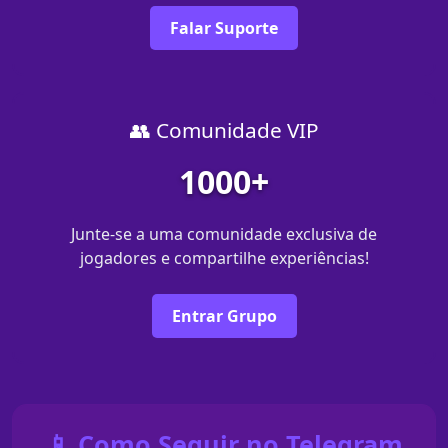
Falar Suporte
👥 Comunidade VIP
1000+
Junte-se a uma comunidade exclusiva de
jogadores e compartilhe experiências!
Entrar Grupo
📱 Como Seguir no Telegram