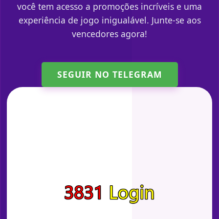
você tem acesso a promoções incríveis e uma
experiência de jogo inigualável. Junte-se aos
vencedores agora!
SEGUIR NO TELEGRAM