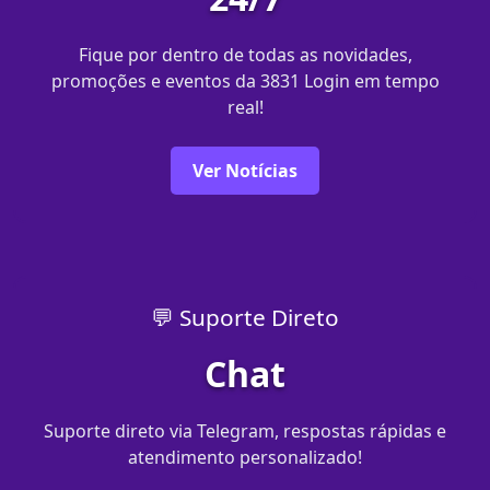
Fique por dentro de todas as novidades,
promoções e eventos da 3831 Login em tempo
real!
Ver Notícias
💬 Suporte Direto
Chat
Suporte direto via Telegram, respostas rápidas e
atendimento personalizado!