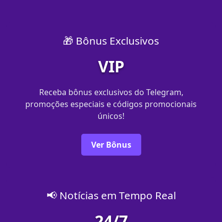
🎁 Bônus Exclusivos
VIP
Receba bônus exclusivos do Telegram,
promoções especiais e códigos promocionais
únicos!
Ver Bônus
📢 Notícias em Tempo Real
24/7