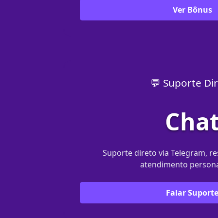
Ver Bônus
💬 Suporte Di
Cha
Suporte direto via Telegram, r
atendimento persona
Falar Suport