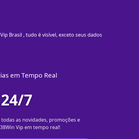
p Brasil , tudo é visível, exceto seus dados
cias em Tempo Real
24/7
e todas as novidades, promoções e
 38Win Vip em tempo real!