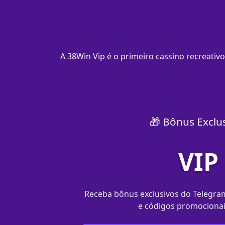
A 38Win Vip é o primeiro cassino recreativo
🎁 Bônus Exclu
VIP
Receba bônus exclusivos do Telegra
e códigos promocionai