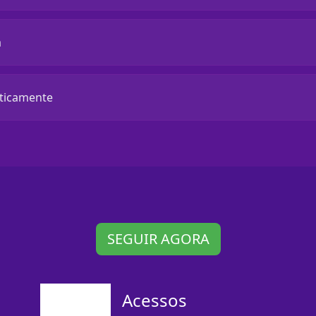
a
aticamente
SEGUIR AGORA
Acessos