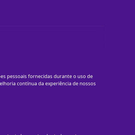
es pessoais fornecidas durante o uso de
elhoria contínua da experiência de nossos