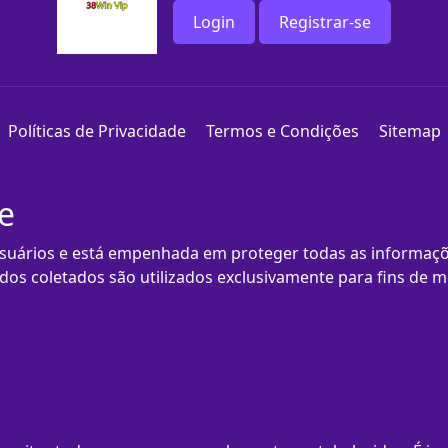
Login
Registrar-se
Políticas de Privacidade
Termos e Condições
Sitemap
de
 usuários e está empenhada em proteger todas as informaçõ
os coletados são utilizados exclusivamente para fins de m