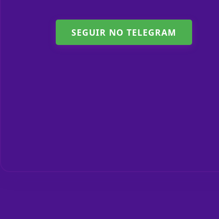
SEGUIR NO TELEGRAM