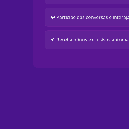
💬 Participe das conversas e interaj
🎁 Receba bônus exclusivos autom