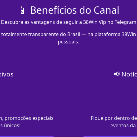
📱 Benefícios do Canal
Descubra as vantagens de seguir a 38Win Vip no Telegram
 totalmente transparente do Brasil — na plataforma 38Win Vi
pessoais.
sivos
📢 Notí
m, promoções especiais
Fique por dentro d
s únicos!
eventos da