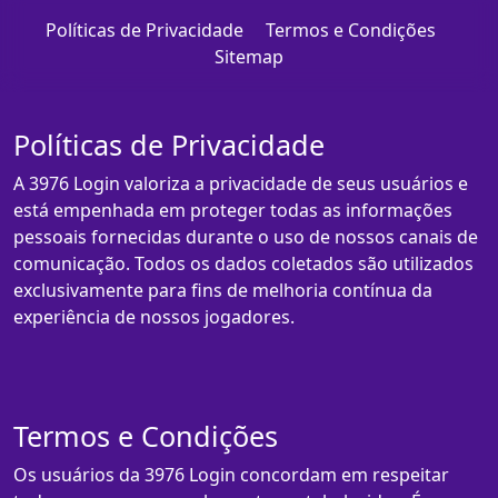
Políticas de Privacidade
Termos e Condições
Sitemap
Políticas de Privacidade
A 3976 Login valoriza a privacidade de seus usuários e
está empenhada em proteger todas as informações
pessoais fornecidas durante o uso de nossos canais de
comunicação. Todos os dados coletados são utilizados
exclusivamente para fins de melhoria contínua da
experiência de nossos jogadores.
Termos e Condições
Os usuários da 3976 Login concordam em respeitar