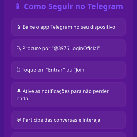
📱 Como Seguir no Telegram
📱 Baixe o app Telegram no seu dispositivo
🔍 Procure por "@3976 LoginOficial"
👆 Toque em "Entrar" ou "Join"
🔔 Ative as notificações para não perder
nada
💬 Participe das conversas e interaja