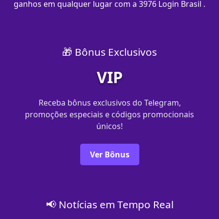
ganhos em qualquer lugar com a 3976 Login Brasil .
🎁 Bônus Exclusivos
VIP
Receba bônus exclusivos do Telegram,
promoções especiais e códigos promocionais
únicos!
Ver Bônus
📢 Notícias em Tempo Real