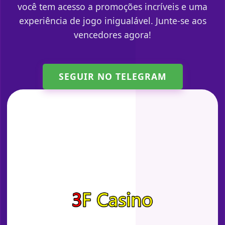
você tem acesso a promoções incríveis e uma
experiência de jogo inigualável. Junte-se aos
vencedores agora!
SEGUIR NO TELEGRAM