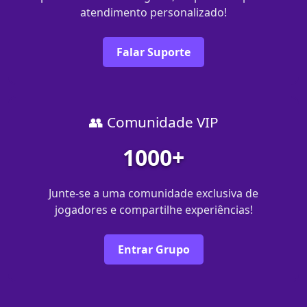
atendimento personalizado!
Falar Suporte
👥 Comunidade VIP
1000+
Junte-se a uma comunidade exclusiva de
jogadores e compartilhe experiências!
Entrar Grupo