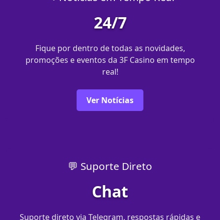
24/7
Fique por dentro de todas as novidades,
promoções e eventos da 3F Casino em tempo
real!
Ver Notícias
💬 Suporte Direto
Chat
Suporte direto via Telegram, respostas rápidas e