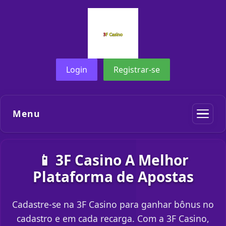
Login
Registrar-se
Menu
📱 3F Casino A Melhor
Plataforma de Apostas
Cadastre-se na 3F Casino para ganhar bônus no
cadastro e em cada recarga. Com a 3F Casino,