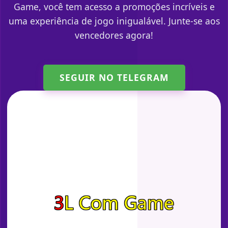
Game, você tem acesso a promoções incríveis e
uma experiência de jogo inigualável. Junte-se aos
vencedores agora!
SEGUIR NO TELEGRAM