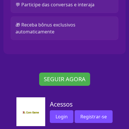
💬 Participe das conversas e interaja
🎁 Receba bônus exclusivos
automaticamente
SEGUIR AGORA
Acessos
Login
Registrar-se