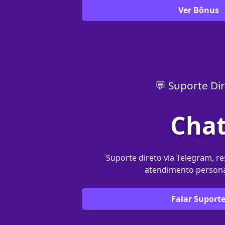
Ver Bônus
💬 Suporte Di
Cha
Suporte direto via Telegram, r
atendimento persona
Falar Suport