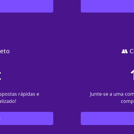
reto
👥 
t
espostas rápidas e
Junte-se a uma com
lizado!
compa
e