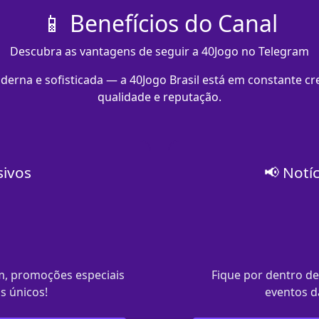
📱 Benefícios do Canal
Descubra as vantagens de seguir a 40Jogo no Telegram
erna e sofisticada — a 40Jogo Brasil está em constante c
qualidade e reputação.
sivos
📢 Notí
m, promoções especiais
Fique por dentro d
s únicos!
eventos d