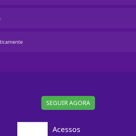
a
aticamente
SEGUIR AGORA
Acessos