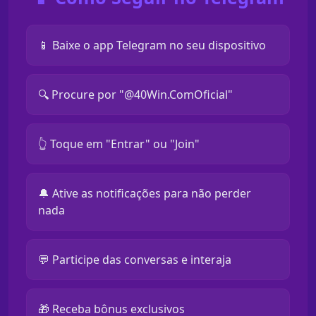
📱 Baixe o app Telegram no seu dispositivo
🔍 Procure por "@40Win.ComOficial"
👆 Toque em "Entrar" ou "Join"
🔔 Ative as notificações para não perder
nada
💬 Participe das conversas e interaja
🎁 Receba bônus exclusivos