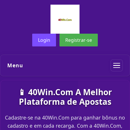
Login
Registrar-se
Menu
📱 40Win.Com A Melhor
Plataforma de Apostas
Cadastre-se na 40Win.Com para ganhar bônus no
cadastro e em cada recarga. Com a 40Win.Com,