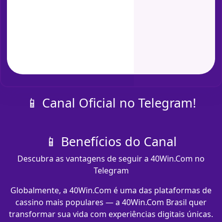
📱 Canal Oficial no Telegram!
📱 Benefícios do Canal
Descubra as vantagens de seguir a 40Win.Com no
Telegram
Globalmente, a 40Win.Com é uma das plataformas de
cassino mais populares — a 40Win.Com Brasil quer
transformar sua vida com experiências digitais únicas.