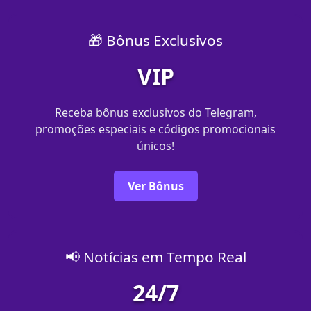
🎁 Bônus Exclusivos
VIP
Receba bônus exclusivos do Telegram,
promoções especiais e códigos promocionais
únicos!
Ver Bônus
📢 Notícias em Tempo Real
24/7