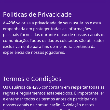
Políticas de Privacidade
A 4296 valoriza a privacidade de seus usuários e está
empenhada em proteger todas as informações
pessoais fornecidas durante o uso de nossos canais de
comunicação. Todos os dados coletados são utilizados
exclusivamente para fins de melhoria contínua da
experiência de nossos jogadores.
Termos e Condições
Os usuários da 4296 concordam em respeitar todas as
regras e regulamentos estabelecidos. É importante ler
e entender todos os termos antes de participar de
nossos canais de comunicação. A violação destes