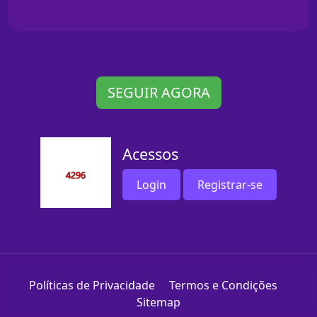
SEGUIR AGORA
Acessos
Login
Registrar-se
Políticas de Privacidade
Termos e Condições
Sitemap