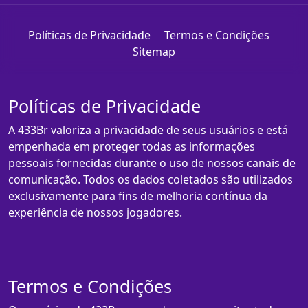
Políticas de Privacidade
Termos e Condições
Sitemap
Políticas de Privacidade
A 433Br valoriza a privacidade de seus usuários e está
empenhada em proteger todas as informações
pessoais fornecidas durante o uso de nossos canais de
comunicação. Todos os dados coletados são utilizados
exclusivamente para fins de melhoria contínua da
experiência de nossos jogadores.
Termos e Condições