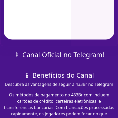
📱 Canal Oficial no Telegram!
📱 Benefícios do Canal
Descubra as vantagens de seguir a 433Br no Telegram
Os métodos de pagamento no 433Br com​ incluem
cartões de crédito, carteiras eletrônicas, e
transferências bancárias. Com transações processadas
rapidamente, os jogadores podem focar no que