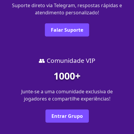
Suporte direto via Telegram, respostas rápidas e
atendimento personalizado!
Falar Suporte
👥 Comunidade VIP
1000+
Junte-se a uma comunidade exclusiva de
jogadores e compartilhe experiências!
Entrar Grupo