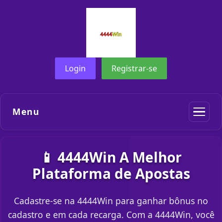
Login
Registrar-se
Menu
📱 4444Win A Melhor
Plataforma de Apostas
Cadastre-se na 4444Win para ganhar bônus no
cadastro e em cada recarga. Com a 4444Win, você