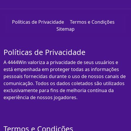
Políticas de Privacidade
Termos e Condições
Sitemap
Políticas de Privacidade
A 4444Win valoriza a privacidade de seus usuários e
está empenhada em proteger todas as informações
pessoais fornecidas durante o uso de nossos canais de
comunicação. Todos os dados coletados são utilizados
exclusivamente para fins de melhoria contínua da
experiência de nossos jogadores.
Termos e Condições