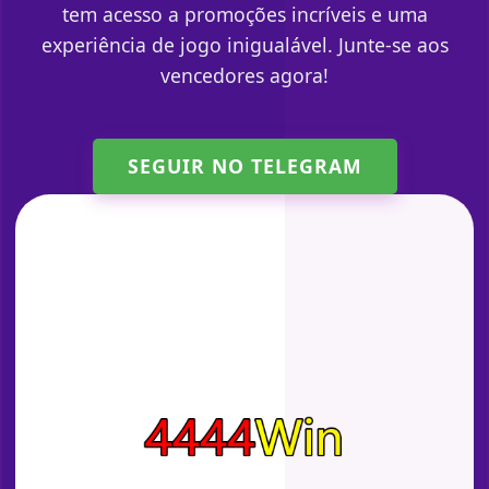
tem acesso a promoções incríveis e uma
experiência de jogo inigualável. Junte-se aos
vencedores agora!
SEGUIR NO TELEGRAM