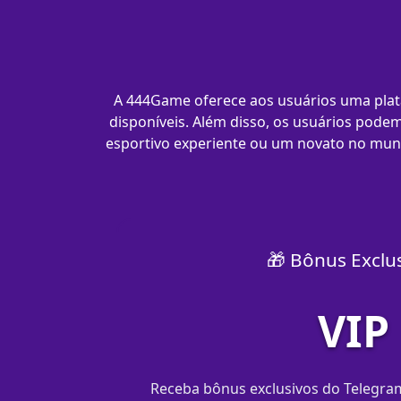
A 444Game oferece aos usuários uma plat
disponíveis. Além disso, os usuários pode
esportivo experiente ou um novato no mundo
🎁 Bônus Exclu
VIP
Receba bônus exclusivos do Telegra