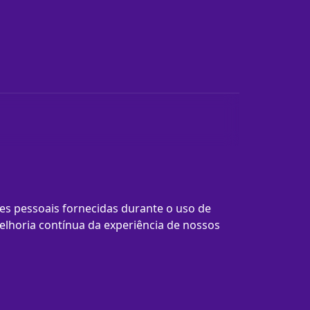
es pessoais fornecidas durante o uso de
elhoria contínua da experiência de nossos