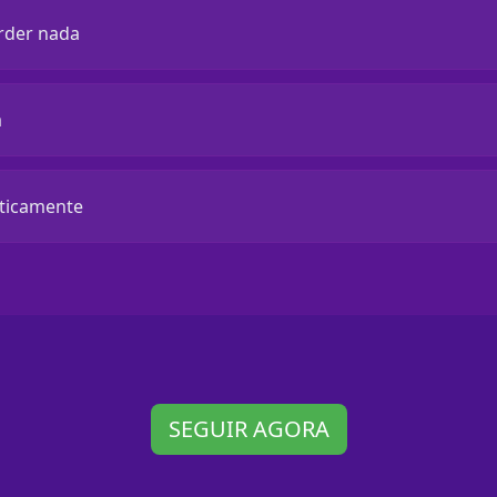
erder nada
a
aticamente
SEGUIR AGORA