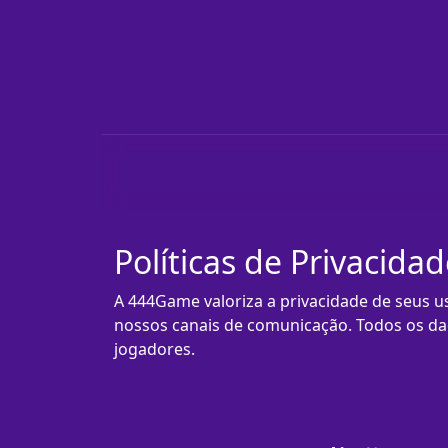
Políticas de Privacida
A 444Game valoriza a privacidade de seus 
nossos canais de comunicação. Todos os dad
jogadores.