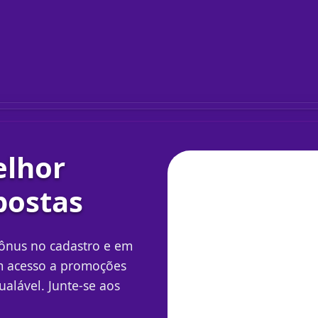
elhor
postas
ônus no cadastro e em
m acesso a promoções
ualável. Junte-se aos