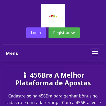
Login
Registrar-se
Menu
📱 456Bra A Melhor
Plataforma de Apostas
Cadastre-se na 456Bra para ganhar bônus no
cadastro e em cada recarga. Com a 456Bra, você