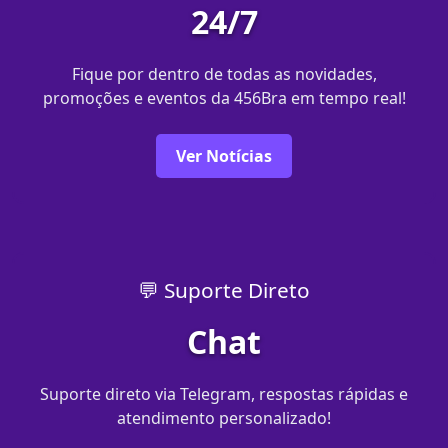
24/7
Fique por dentro de todas as novidades,
promoções e eventos da 456Bra em tempo real!
Ver Notícias
💬 Suporte Direto
Chat
Suporte direto via Telegram, respostas rápidas e
atendimento personalizado!