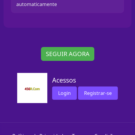
automaticamente
SEGUIR AGORA
Acessos
Login
Registrar-se