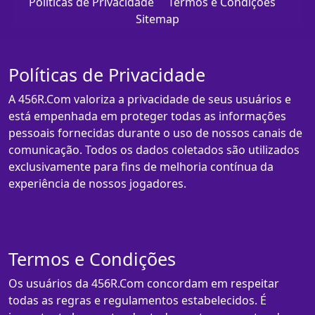
Políticas de Privacidade
Termos e Condições
Sitemap
Políticas de Privacidade
A 456R.Com valoriza a privacidade de seus usuários e
está empenhada em proteger todas as informações
pessoais fornecidas durante o uso de nossos canais de
comunicação. Todos os dados coletados são utilizados
exclusivamente para fins de melhoria contínua da
experiência de nossos jogadores.
Termos e Condições
Os usuários da 456R.Com concordam em respeitar
todas as regras e regulamentos estabelecidos. É