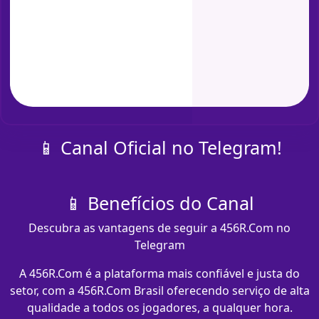
📱 Canal Oficial no Telegram!
📱 Benefícios do Canal
Descubra as vantagens de seguir a 456R.Com no
Telegram
A 456R.Com é a plataforma mais confiável e justa do
setor, com a 456R.Com Brasil oferecendo serviço de alta
qualidade a todos os jogadores, a qualquer hora.