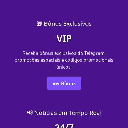
🎁 Bônus Exclusivos
VIP
Receba bônus exclusivos do Telegram,
promoções especiais e códigos promocionais
únicos!
Ver Bônus
📢 Notícias em Tempo Real
24/7