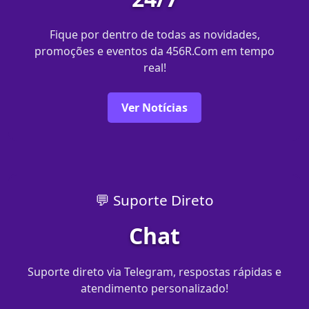
Fique por dentro de todas as novidades,
promoções e eventos da 456R.Com em tempo
real!
Ver Notícias
💬 Suporte Direto
Chat
Suporte direto via Telegram, respostas rápidas e
atendimento personalizado!