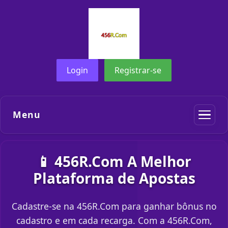
Login
Registrar-se
Menu
📱 456R.Com A Melhor
Plataforma de Apostas
Cadastre-se na 456R.Com para ganhar bônus no
cadastro e em cada recarga. Com a 456R.Com,