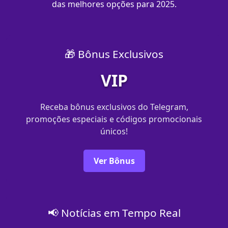
das melhores opções para 2025.
🎁 Bônus Exclusivos
VIP
Receba bônus exclusivos do Telegram,
promoções especiais e códigos promocionais
únicos!
Ver Bônus
📢 Notícias em Tempo Real