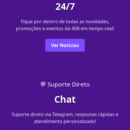
24/7
Fique por dentro de todas as novidades,
promoções e eventos da 45B em tempo real!
Ver Notícias
💬 Suporte Direto
Chat
Suporte direto via Telegram, respostas rápidas e
atendimento personalizado!