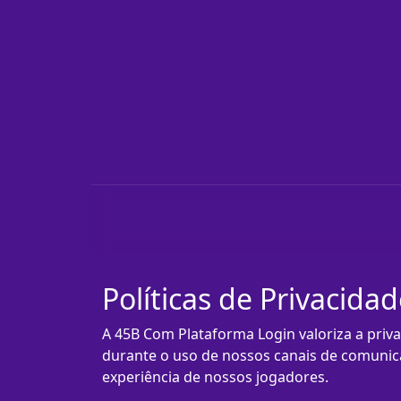
Políticas de Privacida
A 45B Com Plataforma Login valoriza a pri
durante o uso de nossos canais de comunica
experiência de nossos jogadores.