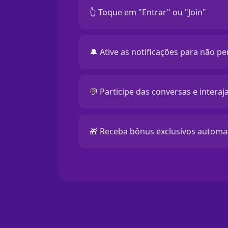
👆 Toque em "Entrar" ou "Join"
🔔 Ative as notificações para não p
💬 Participe das conversas e interaj
🎁 Receba bônus exclusivos autom