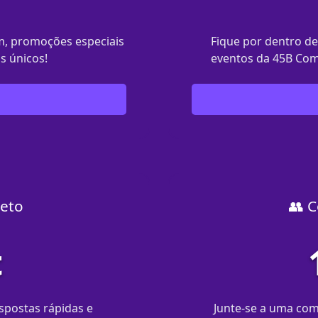
m, promoções especiais
Fique por dentro d
s únicos!
eventos da 45B Com
reto
👥 
t
espostas rápidas e
Junte-se a uma com