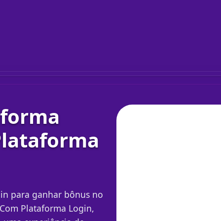
aforma
Plataforma
gin para ganhar bônus no
 Com Plataforma Login,