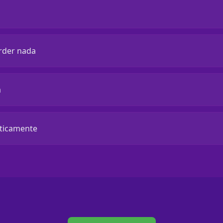
erder nada
a
aticamente