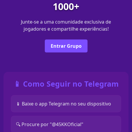
1000+
Junte-se a uma comunidade exclusiva de
jogadores e compartilhe experiências!
Entrar Grupo
📱 Como Seguir no Telegram
📱 Baixe o app Telegram no seu dispositivo
🔍 Procure por "@45KKOficial"