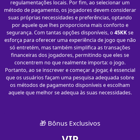
regulamentações locais. Por fim, ao selecionar um
método de pagamento, os jogadores devem considerar
suas próprias necessidades e preferências, optando
por aquele que lhes proporciona mais conforto e
segurança. Com tantas opções disponíveis, o
45KK
se
esforça para oferecer uma experiência de jogo que não
só entretém, mas também simplifica as transações
financeiras dos jogadores, permitindo que eles se
concentrem no que realmente importa: o jogo.
Portanto, ao se inscrever e começar a jogar, é essencial
que os usuários façam uma pesquisa adequada sobre
os métodos de pagamento disponíveis e escolham
aquele que melhor se adequa às suas necessidades.
🎁 Bônus Exclusivos
VIP