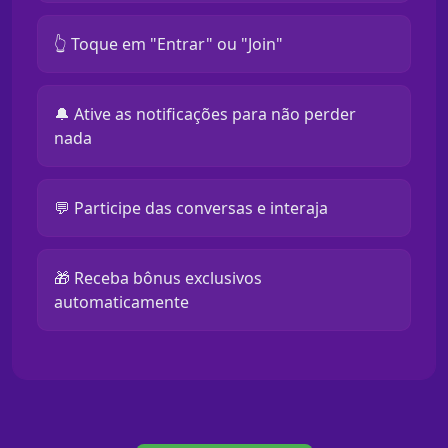
👆 Toque em "Entrar" ou "Join"
🔔 Ative as notificações para não perder
nada
💬 Participe das conversas e interaja
🎁 Receba bônus exclusivos
automaticamente