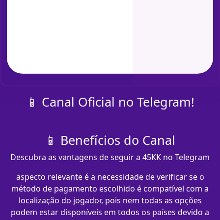
📱 Canal Oficial no Telegram!
📱 Benefícios do Canal
Descubra as vantagens de seguir a 45KK no Telegram
aspecto relevante é a necessidade de verificar se o
método de pagamento escolhido é compatível com a
localização do jogador, pois nem todas as opções
podem estar disponíveis em todos os países devido a