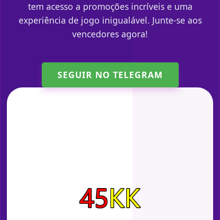
tem acesso a promoções incríveis e uma
experiência de jogo inigualável. Junte-se aos
vencedores agora!
SEGUIR NO TELEGRAM