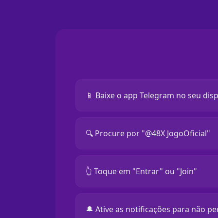
📱 Baixe o app Telegram no seu disp
🔍 Procure por "@48X JogoOficial"
👆 Toque em "Entrar" ou "Join"
🔔 Ative as notificações para não p