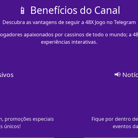
📱 Benefícios do Canal
Descubra as vantagens de seguir a 48X Jogo no Telegram
a jogadores apaixonados por cassinos de todo o mundo; a 4
experiências interativas.
sivos
📢 Notí
m, promoções especiais
Fique por dentro d
s únicos!
eventos da