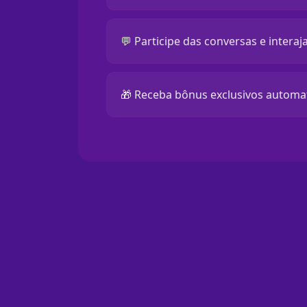
💬 Participe das conversas e interaj
🎁 Receba bônus exclusivos autom