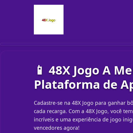
📱 48X Jogo A Me
Plataforma de A
Cadastre-se na 48X Jogo para ganhar b
cada recarga. Com a 48X Jogo, você te
incríveis e uma experiência de jogo inig
vencedores agora!