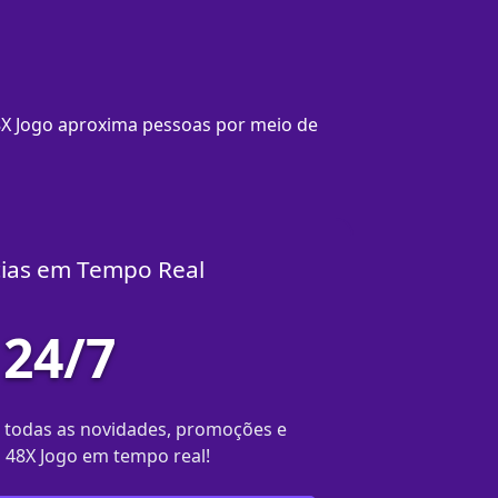
8X Jogo aproxima pessoas por meio de
cias em Tempo Real
24/7
e todas as novidades, promoções e
 48X Jogo em tempo real!