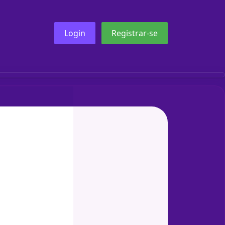
Login
Registrar-se