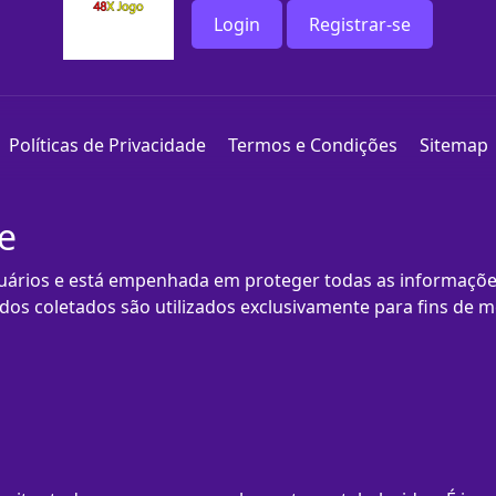
Login
Registrar-se
Políticas de Privacidade
Termos e Condições
Sitemap
de
usuários e está empenhada em proteger todas as informaçõe
os coletados são utilizados exclusivamente para fins de m