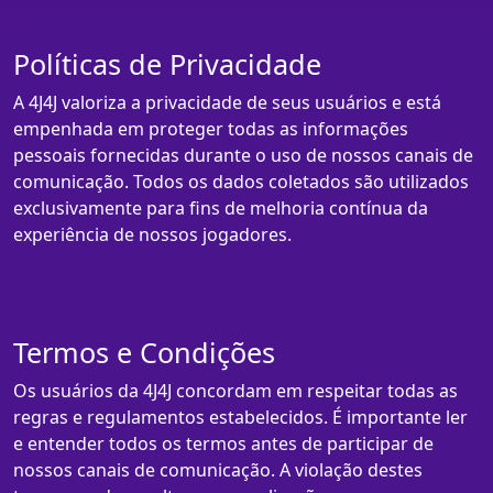
Políticas de Privacidade
A 4J4J valoriza a privacidade de seus usuários e está
empenhada em proteger todas as informações
pessoais fornecidas durante o uso de nossos canais de
comunicação. Todos os dados coletados são utilizados
exclusivamente para fins de melhoria contínua da
experiência de nossos jogadores.
Termos e Condições
Os usuários da 4J4J concordam em respeitar todas as
regras e regulamentos estabelecidos. É importante ler
e entender todos os termos antes de participar de
nossos canais de comunicação. A violação destes