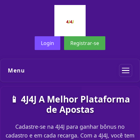
Login
Registrar-se
Menu
📱 4J4J A Melhor Plataforma
de Apostas
Cadastre-se na 4J4J para ganhar bônus no
cadastro e em cada recarga. Com a 4J4J, você tem