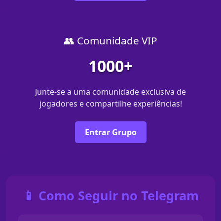
👥 Comunidade VIP
1000+
Junte-se a uma comunidade exclusiva de
jogadores e compartilhe experiências!
Entrar Grupo
📱 Como Seguir no Telegram