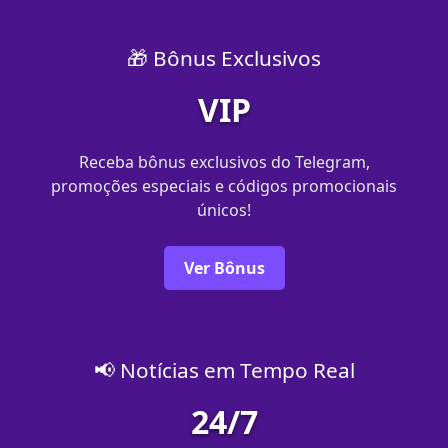
🎁 Bônus Exclusivos
VIP
Receba bônus exclusivos do Telegram,
promoções especiais e códigos promocionais
únicos!
Ver Bônus
📢 Notícias em Tempo Real
24/7