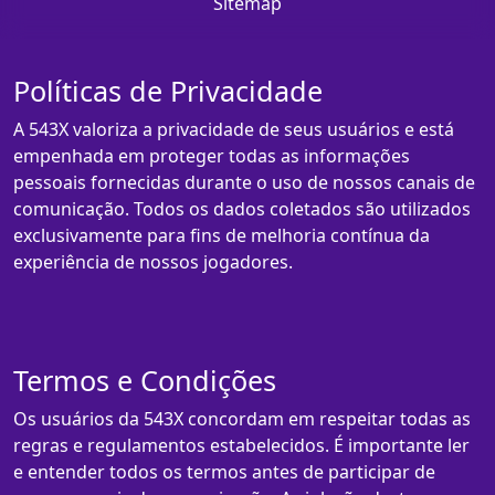
Sitemap
Políticas de Privacidade
A 543X valoriza a privacidade de seus usuários e está
empenhada em proteger todas as informações
pessoais fornecidas durante o uso de nossos canais de
comunicação. Todos os dados coletados são utilizados
exclusivamente para fins de melhoria contínua da
experiência de nossos jogadores.
Termos e Condições
Os usuários da 543X concordam em respeitar todas as
regras e regulamentos estabelecidos. É importante ler
e entender todos os termos antes de participar de