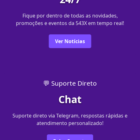
Fique por dentro de todas as novidades,
promoções e eventos da 543X em tempo real!
Ver Notícias
💬 Suporte Direto
Chat
Suporte direto via Telegram, respostas rápidas e
atendimento personalizado!