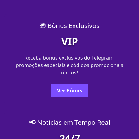
🎁 Bônus Exclusivos
VIP
Receba bônus exclusivos do Telegram,
promoções especiais e códigos promocionais
únicos!
Ver Bônus
📢 Notícias em Tempo Real
24/7