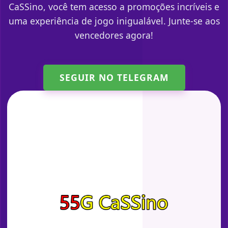
CaSSino, você tem acesso a promoções incríveis e
uma experiência de jogo inigualável. Junte-se aos
vencedores agora!
SEGUIR NO TELEGRAM