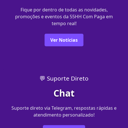
Fique por dentro de todas as novidades,
promoções e eventos da 55HH Com Paga em
tempo real!
Ver Notícias
💬 Suporte Direto
Chat
Suporte direto via Telegram, respostas rápidas e
atendimento personalizado!