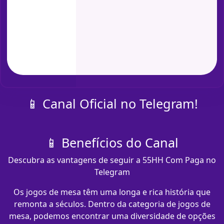
📱 Canal Oficial no Telegram!
📱 Benefícios do Canal
Descubra as vantagens de seguir a 55HH Com Paga no
Telegram
Os jogos de mesa têm uma longa e rica história que
remonta a séculos. Dentro da categoria de jogos de
mesa, podemos encontrar uma diversidade de opções