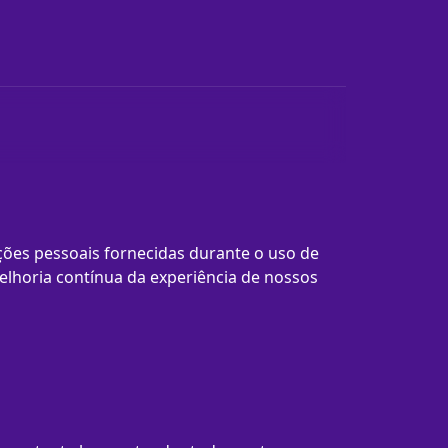
ções pessoais fornecidas durante o uso de
elhoria contínua da experiência de nossos