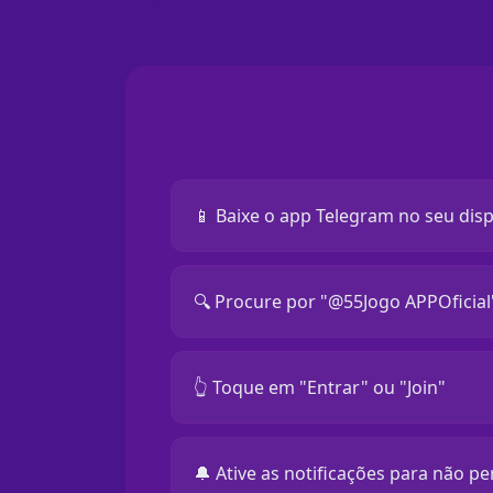
📱 Baixe o app Telegram no seu disp
🔍 Procure por "@55Jogo APPOficial
👆 Toque em "Entrar" ou "Join"
🔔 Ative as notificações para não p