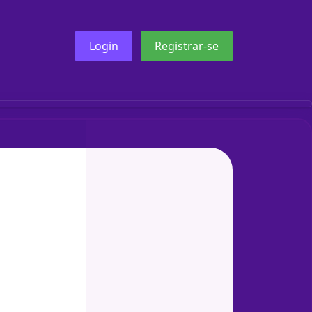
Login
Registrar-se