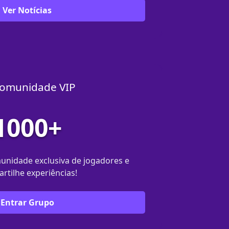
Ver Notícias
Comunidade VIP
1000+
unidade exclusiva de jogadores e
rtilhe experiências!
Entrar Grupo