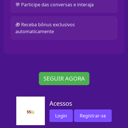
💬 Participe das conversas e interaja
🎁 Receba bônus exclusivos
automaticamente
SEGUIR AGORA
Acessos
Login
Registrar-se