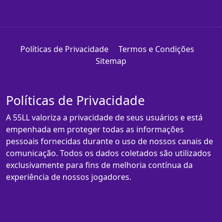
Políticas de Privacidade
Termos e Condições
Sitemap
Políticas de Privacidade
A 55LL valoriza a privacidade de seus usuários e está
empenhada em proteger todas as informações
pessoais fornecidas durante o uso de nossos canais de
comunicação. Todos os dados coletados são utilizados
exclusivamente para fins de melhoria contínua da
experiência de nossos jogadores.