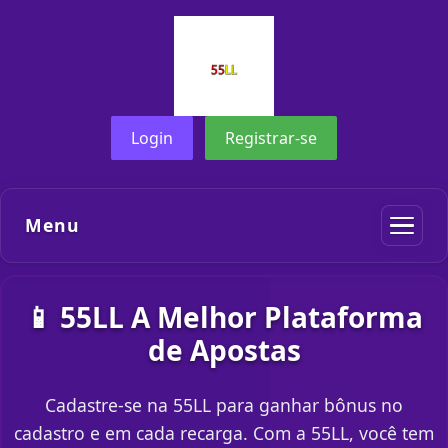
Login
Registrar-se
Menu
📱 55LL A Melhor Plataforma
de Apostas
Cadastre-se na 55LL para ganhar bônus no
cadastro e em cada recarga. Com a 55LL, você tem