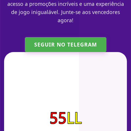
acesso a promoções incríveis e uma experiência
de jogo inigualável. Junte-se aos vencedores
agora!
SEGUIR NO TELEGRAM