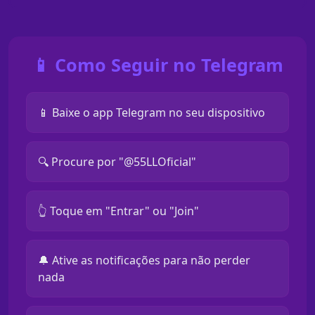
📱 Como Seguir no Telegram
📱 Baixe o app Telegram no seu dispositivo
🔍 Procure por "@55LLOficial"
👆 Toque em "Entrar" ou "Join"
🔔 Ative as notificações para não perder
nada