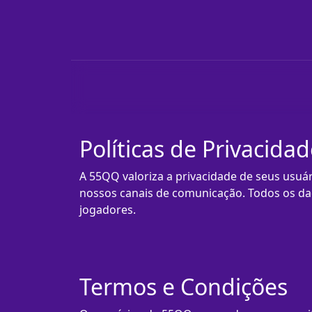
Políticas de Privacida
A 55QQ valoriza a privacidade de seus usu
nossos canais de comunicação. Todos os dad
jogadores.
Termos e Condições