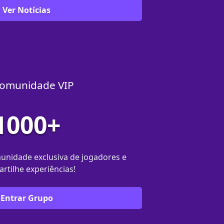
Ver Notícias
Comunidade VIP
1000+
unidade exclusiva de jogadores e
rtilhe experiências!
Entrar Grupo