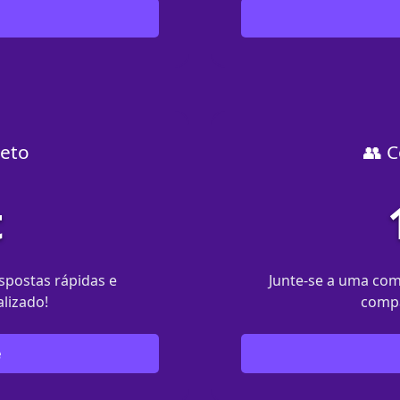
reto
👥 
t
espostas rápidas e
Junte-se a uma com
lizado!
compa
e