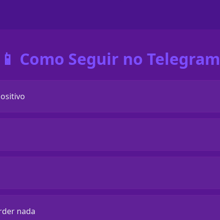
📱 Como Seguir no Telegram
ositivo
erder nada