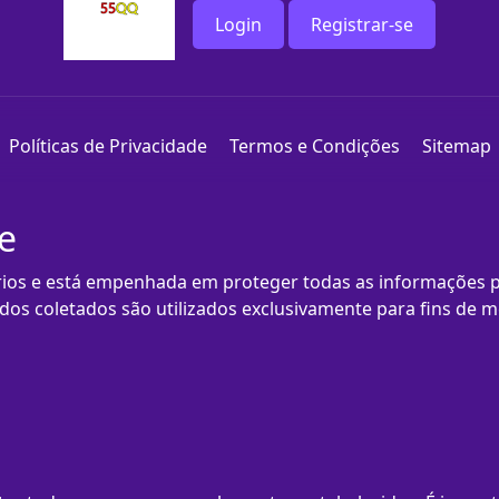
Login
Registrar-se
Políticas de Privacidade
Termos e Condições
Sitemap
de
ários e está empenhada em proteger todas as informações p
os coletados são utilizados exclusivamente para fins de m