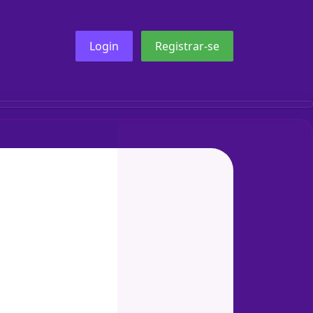
Login
Registrar-se