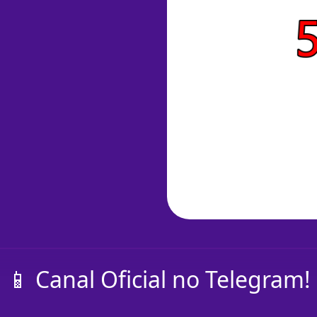
📱 Canal Oficial no Telegram!