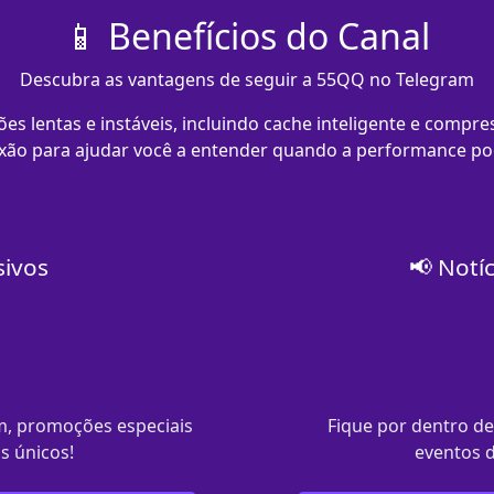
📱 Benefícios do Canal
Descubra as vantagens de seguir a 55QQ no Telegram
xões lentas e instáveis, incluindo cache inteligente e com
xão para ajudar você a entender quando a performance pod
sivos
📢 Notí
m, promoções especiais
Fique por dentro d
s únicos!
eventos 