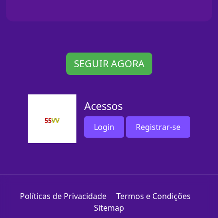
SEGUIR AGORA
Acessos
Login
Registrar-se
Políticas de Privacidade
Termos e Condições
Sitemap