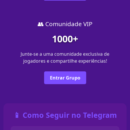
👥 Comunidade VIP
1000+
Junte-se a uma comunidade exclusiva de
jogadores e compartilhe experiências!
Entrar Grupo
📱 Como Seguir no Telegram