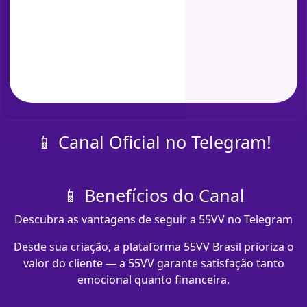
📱 Canal Oficial no Telegram!
📱 Benefícios do Canal
Descubra as vantagens de seguir a 55VV no Telegram
Desde sua criação, a plataforma 55VV Brasil prioriza o
valor do cliente — a 55VV garante satisfação tanto
emocional quanto financeira.