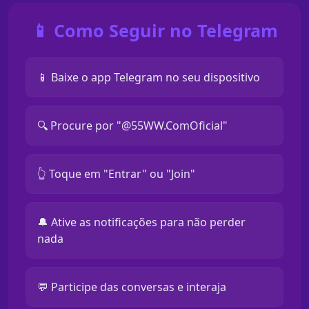
📱 Como Seguir no Telegram
📱 Baixe o app Telegram no seu dispositivo
🔍 Procure por "@55WW.ComOficial"
👆 Toque em "Entrar" ou "Join"
🔔 Ative as notificações para não perder
nada
💬 Participe das conversas e interaja