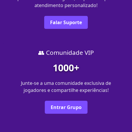
atendimento personalizado!
Falar Suporte
👥 Comunidade VIP
1000+
Junte-se a uma comunidade exclusiva de
jogadores e compartilhe experiências!
Entrar Grupo