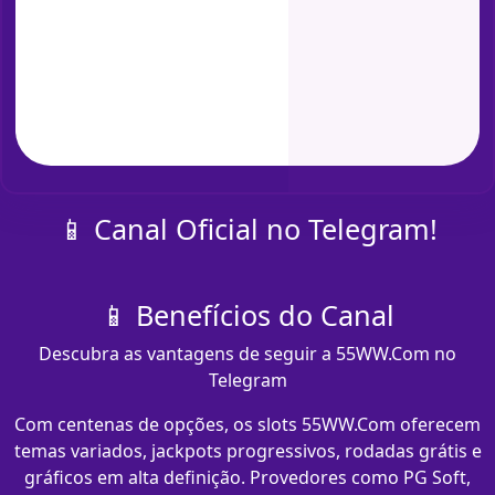
📱 Canal Oficial no Telegram!
📱 Benefícios do Canal
Descubra as vantagens de seguir a 55WW.Com no
Telegram
Com centenas de opções, os slots 55WW.Com oferecem
temas variados, jackpots progressivos, rodadas grátis e
gráficos em alta definição. Provedores como PG Soft,