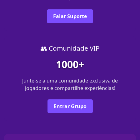
Falar Suporte
👥 Comunidade VIP
1000+
Junte-se a uma comunidade exclusiva de
jogadores e compartilhe experiências!
Entrar Grupo