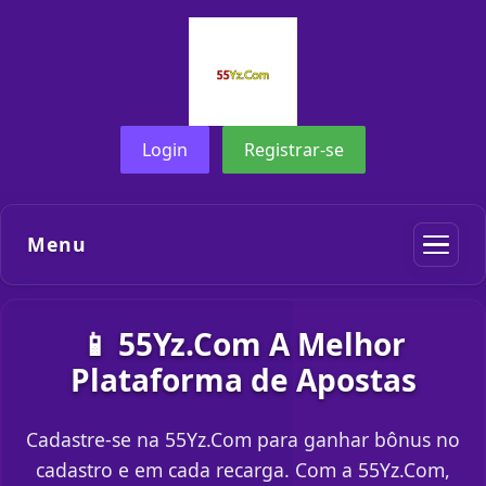
Login
Registrar-se
Menu
📱 55Yz.Com A Melhor
Plataforma de Apostas
Cadastre-se na 55Yz.Com para ganhar bônus no
cadastro e em cada recarga. Com a 55Yz.Com,