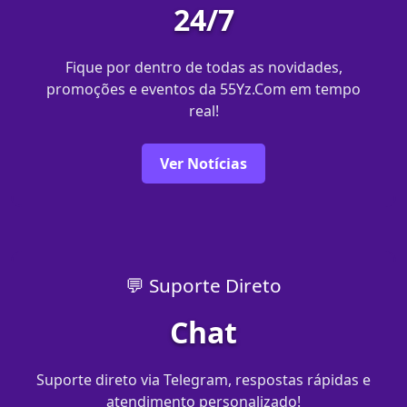
24/7
Fique por dentro de todas as novidades,
promoções e eventos da 55Yz.Com em tempo
real!
Ver Notícias
💬 Suporte Direto
Chat
Suporte direto via Telegram, respostas rápidas e
atendimento personalizado!