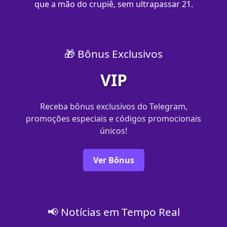
que a mão do crupiê, sem ultrapassar 21.
🎁 Bônus Exclusivos
VIP
Receba bônus exclusivos do Telegram,
promoções especiais e códigos promocionais
únicos!
Ver Bônus
📢 Notícias em Tempo Real