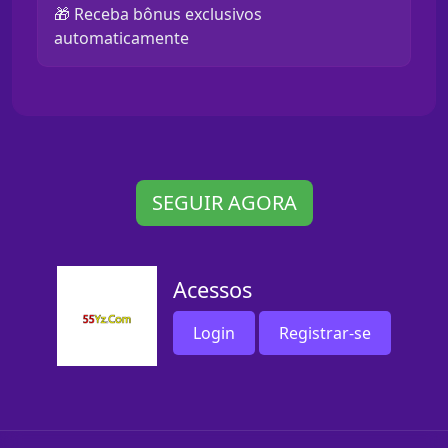
🎁 Receba bônus exclusivos
automaticamente
SEGUIR AGORA
Acessos
Login
Registrar-se