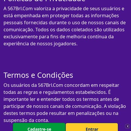
A 567Brl.Com valoriza a privacidade de seus usuários e
está empenhada em proteger todas as informações
pessoais fornecidas durante o uso de nossos canais de
comunicação. Todos os dados coletados são utilizados
exclusivamente para fins de melhoria contínua da
experiência de nossos jogadores.
Termos e Condições
Os usuários da 567Brl.Com concordam em respeitar
todas as regras e regulamentos estabelecidos. É
importante ler e entender todos os termos antes de
participar de nossos canais de comunicação. A violação
destes termos pode resultar em penalizações ou na
suspensão da conta.
X
Cadastre-se
Entrar