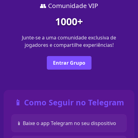
👥 Comunidade VIP
1000+
Junte-se a uma comunidade exclusiva de
jogadores e compartilhe experiências!
Entrar Grupo
📱 Como Seguir no Telegram
📱 Baixe o app Telegram no seu dispositivo