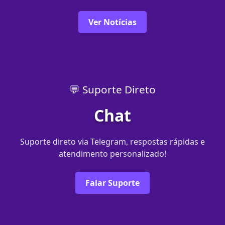
Ver Notícias
💬 Suporte Direto
Chat
Suporte direto via Telegram, respostas rápidas e
atendimento personalizado!
Falar Suporte